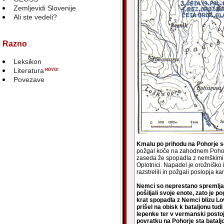
Zemljevidi Slovenije
Ali ste vedeli?
Razno
Leksikon
Literatura
Povezave
Kmalu po prihodu na Pohorje so 
požgal koče na zahodnem Pohorju
zaseda že spopadla z nemškimi ver
Oplotnici. Napadel je orožniško
razstrelili in požgali poslopja k
Nemci so neprestano spremljali
pošiljali svoje enote, zato je p
krat spopadla z Nemci blizu Lov
prišel na obisk k bataljonu tud
lepenke ter v vermanski postoja
povratku na Pohorje sta batalj