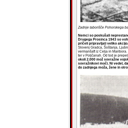
Zadnje taborišče Pohorskega ba
Nemci so poskušali neprestano izs
Drugega Prosinca 1943 so vohun
pričeli pripravljati veliko akci
Slovenj Gradca, Šoštanja, Ljubne
vermanšaft iz Celja in Maribora.
ter v Poljčanah. Od tod je prepe
okoli 2.000 mož sovražne vojske
sovražnikovi moči. Ni vedel, da
do zadnjega moža, žene in otro