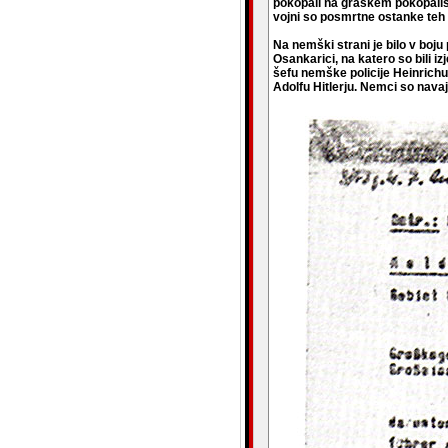
pokopali na graškem pokopališču
vojni so posmrtne ostanke teh 
Na nemški strani je bilo v boj
Osankarici, na katero so bili i
šefu nemške policije Heinrichu
Adolfu Hitlerju. Nemci so navaja