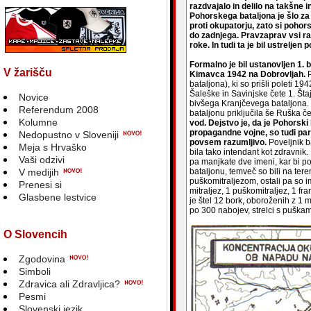
razdvajalo in delilo na takšne
Pohorskega bataljona je šlo za 
proti okupatorju, zato si pohor
do zadnjega. Pravzaprav vsi raz
roke. In tudi ta je bil ustreljen 
Formalno je bil ustanovljen 1.
V žarišču
Kimavca 1942 na Dobrovljah.
P
bataljona), ki so prišli poleti 1
Šaleške in Savinjske čete 1. Šta
Novice
bivšega Kranjčevega bataljona. 
Referendum 2008
bataljonu priključila še Ruška č
Kolumne
vod. Dejstvo je, da je Pohorski
propagandne vojne, so tudi par
Nedopustno v Sloveniji
povsem razumljivo.
Poveljnik b
Meja s Hrvaško
bila tako intendant kot zdravni
Vaši odzivi
pa manjkate dve imeni, kar bi po
V medijih
bataljonu, temveč so bili na ter
puškomitraljezom, ostali pa so i
Prenesi si
mitraljez, 1 puškomitraljez, 1 f
Glasbene lestvice
je štel 12 bork, oboroženih z 1 
po 300 nabojev, strelci s puškam
O Slovencih
Zgodovina
Simboli
Zdravica ali Zdravljica?
Pesmi
Slovenski jezik