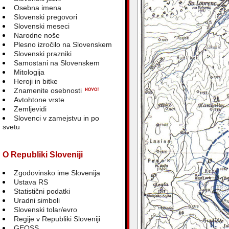
Osebna imena
Slovenski pregovori
Slovenski meseci
Narodne noše
Plesno izročilo na Slovenskem
Slovenski prazniki
Samostani na Slovenskem
Mitologija
Heroji in bitke
Znamenite osebnosti
Avtohtone vrste
Zemljevidi
Slovenci v zamejstvu in po
svetu
O Republiki Sloveniji
Zgodovinsko ime Slovenija
Ustava RS
Statistični podatki
Uradni simboli
Slovenski tolar/evro
Regije v Republiki Sloveniji
GEOSS