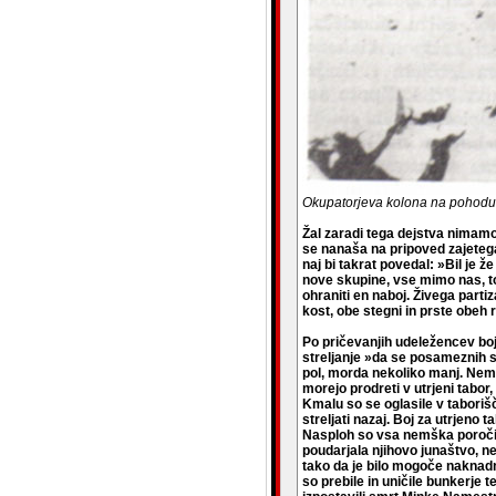
Okupatorjeva kolona na pohodu v
Žal zaradi tega dejstva nimamo 
se nanaša na pripoved zajeteg
naj bi takrat povedal: »Bil je 
nove skupine, vse mimo nas, t
ohraniti en naboj. Živega part
kost, obe stegni in prste obeh
Po pričevanjih udeležencev boja
streljanje »da se posameznih stre
pol, morda nekoliko manj. Nemci
morejo prodreti v utrjeni tabor
Kmalu so se oglasile v taboriš
streljati nazaj. Boj za utrjeno 
Nasploh so vsa nemška poročil
poudarjala njihovo junaštvo, nep
tako da je bilo mogoče naknadno 
so prebile in uničile bunkerje t