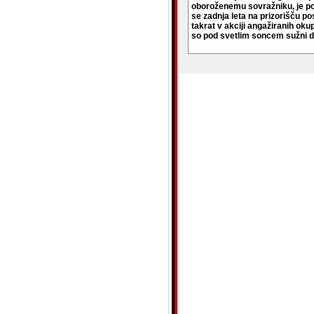
oboroženemu sovražniku, je pos
se zadnja leta na prizorišču po
takrat v akciji angažiranih oku
so pod svetlim soncem sužni dn