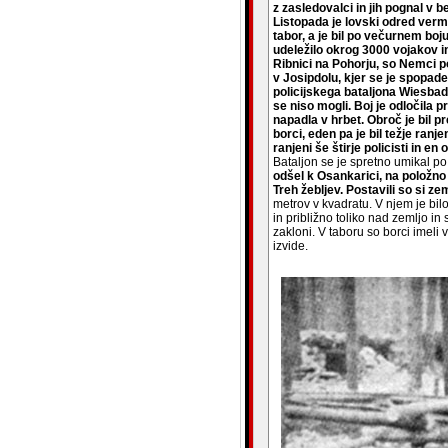
z zasledovalci in jih pognal v
Listopada je lovski odred verma
tabor, a je bil po večurnem boju 
udeležilo okrog 3000 vojakov in
Ribnici na Pohorju, so Nemci p
v Josipdolu, kjer se je spopad
policijskega bataljona Wiesbade
se niso mogli. Boj je odločila
napadla v hrbet. Obroč je bil pr
borci, eden pa je bil težje ranje
ranjeni še štirje policisti in en of
Bataljon se je spretno umikal p
odšel k Osankarici, na položn
Treh žebljev. Postavili so si z
metrov v kvadratu. V njem je bi
in približno toliko nad zemljo in
zakloni. V taboru so borci imeli
izvide.