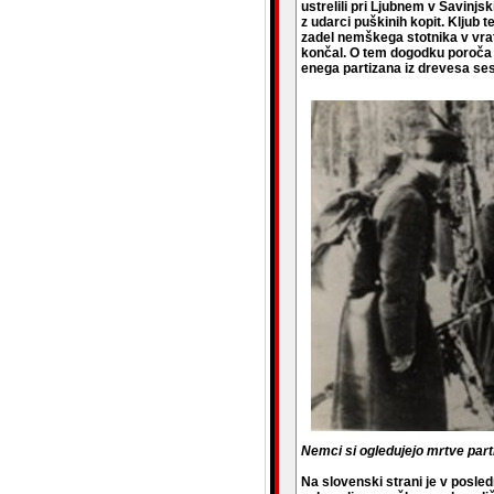
ustrelili pri Ljubnem v Savinjs
z udarci puškinih kopit. Kljub t
zadel nemškega stotnika v vrat. 
končal. O tem dogodku poroča tu
enega partizana iz drevesa ses
Nemci si ogledujejo mrtve part
Na slovenski strani je v posle