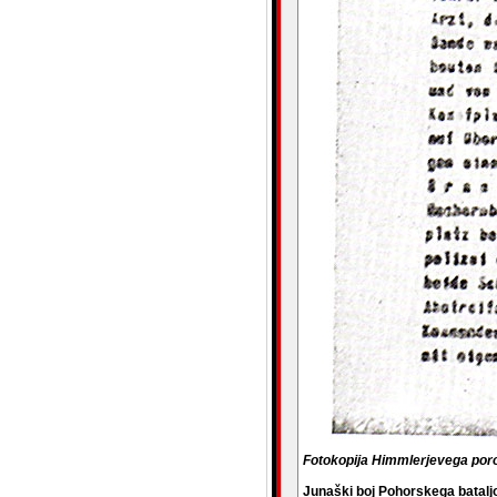
Fotokopija Himmlerjevega poroč
Junaški boj Pohorskega bataljo