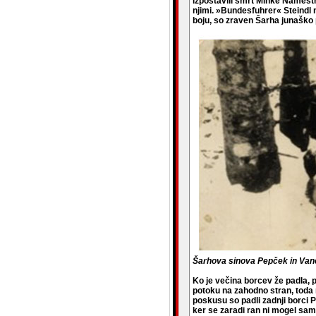
izpostavili smrt Minke Namestn
njimi. »Bundesfuhrer« Steindl n
boju, so zraven Šarha junaško pa
Šarhova sinova Pepček in Va
Ko je večina borcev že padla, pr
potoku na zahodno stran, toda 
poskusu so padli zadnji borci
ker se zaradi ran ni mogel sam 