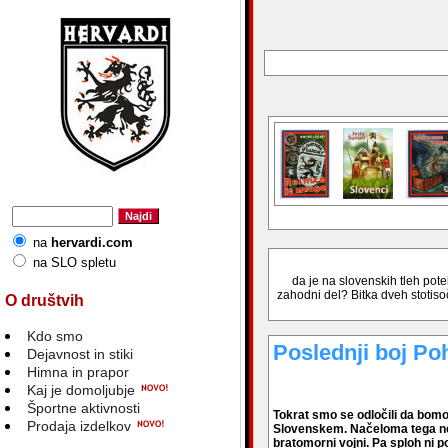
na
hervardi.com
na SLO spletu
da je na slovenskih tleh pot
zahodni del? Bitka dveh stotiso
O društvih
Kdo smo
Poslednji boj Po
Dejavnost in stiki
Himna in prapor
Kaj je domoljubje
Športne aktivnosti
Tokrat smo se odločili da bomo 
Prodaja izdelkov
Slovenskem. Načeloma tega ne p
bratomorni vojni. Pa sploh ni 