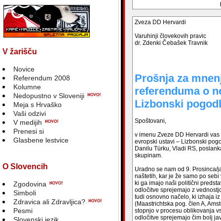
Zveza DD Hervardi
Varuhinji človekovih pravic
dr. Zdenki Čebašek Travnik
V žarišču
Novice
Prošnja za mnenj
Referendum 2008
Kolumne
referenduma o no
Nedopustno v Sloveniji
Lizbonski pogod
Meja s Hrvaško
Vaši odzivi
Spoštovani,
V medijih
Prenesi si
v imenu Zveze DD Hervardi vas 
Glasbene lestvice
evropski ustavi – Lizbonski pogo
Danilu Türku, Vladi RS, poslan
skupinam.
O Slovencih
Uradno se nam od 9. Prosinca/j
naštetih, kar je že samo po sebi
ki ga imajo naši politični preds
Zgodovina
odločitve sprejemajo z vednostjo
Simboli
tudi osnovno načelo, ki izhaja i
Zdravica ali Zdravljica?
(Maastrichtska pog. člen A, Am
Pesmi
stopnjo v procesu oblikovanja v
odločitve sprejemajo čim bolj jav
Slovenski jezik