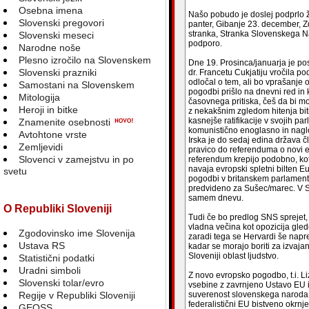
Osebna imena
Našo pobudo je doslej podprlo 
Slovenski pregovori
panter, Gibanje 23. december, Z
stranka, Stranka Slovenskega N
Slovenski meseci
podporo.
Narodne noše
Plesno izročilo na Slovenskem
Dne 19. Prosinca/januarja je 
Slovenski prazniki
dr. Francetu Cukjatiju vročila 
odločal o tem, ali bo vprašanj
Samostani na Slovenskem
pogodbi prišlo na dnevni red in 
Mitologija
časovnega pritiska, češ da bi m
Heroji in bitke
z nekakšnim zgledom hitenja biti
kasnejše ratifikacije v svojih p
Znamenite osebnosti
komunistično enoglasno in naglo
Avtohtone vrste
Irska je do sedaj edina država čl
Zemljevidi
pravico do referenduma o novi ev
Slovenci v zamejstvu in po
referendum krepijo podobno, kot t
navaja evropski spletni bilten E
svetu
pogodbi v britanskem parlamentu
predvideno za Sušec/marec. V Slo
samem dnevu.
O Republiki Sloveniji
Tudi če bo predlog SNS sprejet,
vladna večina kot opozicija gl
Zgodovinsko ime Slovenija
zaradi tega se Hervardi še napr
Ustava RS
kadar se morajo boriti za izvaj
Sloveniji oblast ljudstvo.
Statistični podatki
Uradni simboli
Z novo evropsko pogodbo, t.i. L
Slovenski tolar/evro
vsebine z zavrnjeno Ustavo EU
Regije v Republiki Sloveniji
suverenost slovenskega naroda in
federalistični EU bistveno okrnje
GEOSS