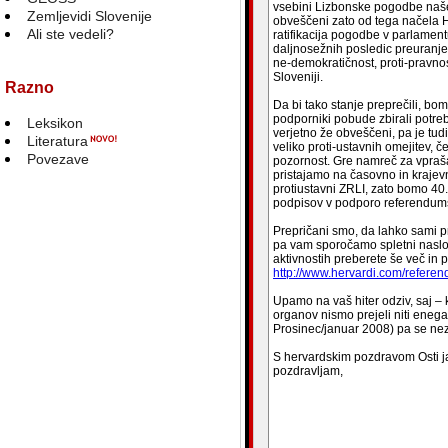
vsebini Lizbonske pogodbe naše 
Zemljevidi Slovenije
obveščeni zato od tega načela H
Ali ste vedeli?
ratifikacija pogodbe v parlament
daljnosežnih posledic preuranjen
ne-demokratičnost, proti-pravn
Sloveniji.
Razno
Da bi tako stanje preprečili, bo
podporniki pobude zbirali potre
Leksikon
verjetno že obveščeni, pa je tu
Literatura
veliko proti-ustavnih omejitev,
Povezave
pozornost. Gre namreč za vpraš
pristajamo na časovno in krajev
protiustavni ZRLI, zato bomo 40.
podpisov v podporo referendumsk
Prepričani smo, da lahko sami p
pa vam sporočamo spletni naslov,
aktivnostih preberete še več in 
http://www.hervardi.com/refer
Upamo na vaš hiter odziv, saj –
organov nismo prejeli niti enega
Prosinec/januar 2008) pa se nez
S hervardskim pozdravom Osti ja
pozdravljam,