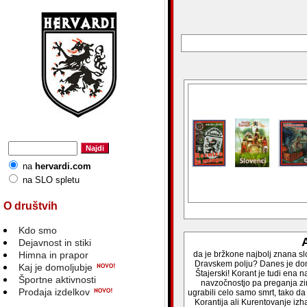
na
hervardi.com
na SLO spletu
O društvih
Kdo smo
A
Dejavnost in stiki
Himna in prapor
da je bržkone najbolj znana s
Dravskem polju? Danes je dom 
Kaj je domoljubje
Štajerski! Korant je tudi ena n
Športne aktivnosti
navzočnostjo pa preganja zim
Prodaja izdelkov
ugrabili celo samo smrt, tako da
Korantija ali Kurentovanje izha