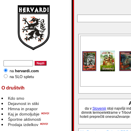
na
hervardi.com
na SLO spletu
O društvih
Kdo smo
A
Dejavnost in stiki
Himna in prapor
da v
Sloveniji
stoji najvišji 
dimnik termoelektrarne v Trbovl
Kaj je domoljubje
hoteli preprečiti onesnaževanje n
Športne aktivnosti
Prodaja izdelkov