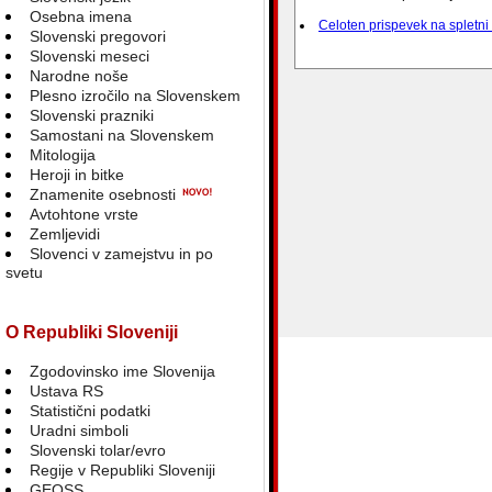
Osebna imena
Celoten prispevek na spletni
Slovenski pregovori
Slovenski meseci
Narodne noše
Plesno izročilo na Slovenskem
Slovenski prazniki
Samostani na Slovenskem
Mitologija
Heroji in bitke
Znamenite osebnosti
Avtohtone vrste
Zemljevidi
Slovenci v zamejstvu in po
svetu
O Republiki Sloveniji
Zgodovinsko ime Slovenija
Ustava RS
Statistični podatki
Uradni simboli
Slovenski tolar/evro
Regije v Republiki Sloveniji
GEOSS